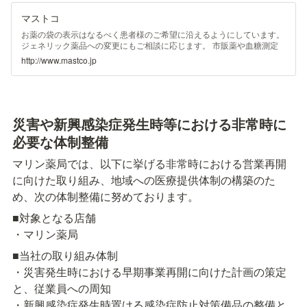
マストコ
お薬の袋の表示はなるべく患者様のご希望に沿えるようにしています。
ジェネリック薬品への変更にもご相談に応じます。 市販薬や血糖測定
針などの販売・お取り寄せを行っています。 2020/03/02 健康教室を開
http://www.mastco.jp
催いたしました。New詳細は こちら(PDF) 2019/09/05 健康教室を開催
いたしました。詳細は こちら(PDF) 2019/06/28 健康教室の結果のご案
内。詳細は こちら(PDF) 2019/04/26 健康教室を開催いたしました。詳
細は こちら(PDF) 2019/01/25 2019年度事業方針会を開催いたしまし
た。詳細は こちら(PDF) 2019/01/25 岡前小学校で薬物乱用防止教室を
災害や新興感染症発生時等における非常時に
開催いたしました。詳細は こちら(PDF) 2017/11/01 終活セミナーが満
員御礼で終了しました！詳細は こちら(PDF) 2017/11/01 当社の活動が
必要な体制整備
業界紙に取り上げられました。詳細は こちら(PDF) 2017/10/18 地域向
けイベント「終活セミナー」を開催します。詳細は こちら(PDF)
マリン薬局では、以下に挙げる非常時における営業再開
2017/05/12 ヨシダメディカルグループは事業統一により、社名がマス
トコ変わりました。
に向けた取り組み、地域への医療提供体制の構築のた
め、次の体制整備に努めております。
■対象となる店舗

・マリン薬局
■当社の取り組み体制

・災害発生時における早期事業再開に向けた計画の策定
と、従業員への周知

・新興感染症発生時置ける感染症防止対策備品の整備と