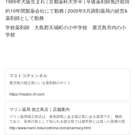
1965年大阪生まれ | 京都薬科大学卒 | 卒後薬剤師免許取得
約10年間製薬会社にて勤務 | 2000年5月調剤薬局の経営&
薬剤師として勤務
学校薬剤師　大島郡天城町の小中学校　鹿児島市内の小
学校
マストコチャンネル
鹿児島の徳之島にいる薬剤師のサイト
https://mastco-ch.com
マリン薬局 徳之島店｜店舗案内
マリン薬局徳之島店は、奄美群島にある徳之島にある薬局です。 離島
であり、長寿の島として知られる徳之島では都市部とは違った医療の形
があります。 患者さま一人一人との対話を大事にする薬局を目指して
http://www.marin-tokunoshima.com/pharmacy.html
おります。